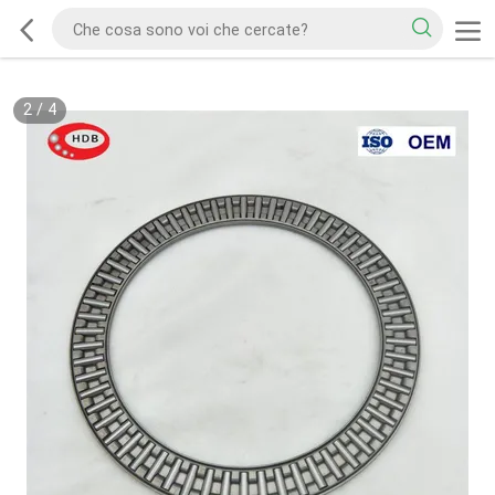
2
/
4