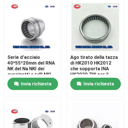
Serie d'acciaio
Ago tirato della tazza
40*55*20mm del RNA
di HK2010 HK2012
NK del Na NKI dei
che sopporta INA
cuscinetti a rulli NKI
HK2030 ZW per il
40/20 dell'automobile
macchinario del
Invia richiesta
Invia richiesta
elettrica
tessuto
Casa
Prodotti
Circa noi