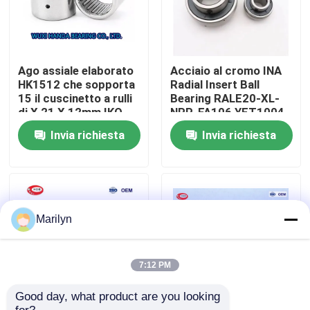
Giro della fabbrica
Ago assiale elaborato
Acciaio al cromo INA
Controllo di qualità
HK1512 che sopporta
Radial Insert Ball
15 il cuscinetto a rulli
Bearing RALE20-XL-
di X 21 X 12mm IKO
NPP-FA106 YET1004
Contattici
Invia richiesta
Invia richiesta
Notizie
Casi
Marilyn
Cuscinetto a rulli conici
7:12 PM
Good day, what product are you looking 
Cuscinetto a rulli sferico