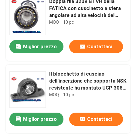
Doppia fila 3209 BTVH della
FATICA con cuscinetto a sfera
angolare ad alta velocità del
contatto 3224 m.
MOQ：10 pc
Miglior prezzo
Contattaci
Il blocchetto di cuscino
dell'inserzione che sopporta NSK
resistente ha montato UCP 308
che sopporta
MOQ：10 pc
Miglior prezzo
Contattaci