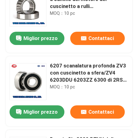
cuscinetto a rulli
120x260x55mm di NJ321 NJ322
MOQ：10 pc
NJ324
Miglior prezzo
Contattaci
6207 scanalatura profonda ZV3
con cuscinetto a sfera/ZV4
6203DDU 6203ZZ 6300 di 2RS1
ZZ 6301 6302
MOQ：10 pc
Miglior prezzo
Contattaci