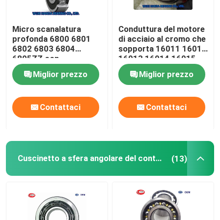
Micro scanalatura
Conduttura del motore
profonda 6800 6801
di acciaio al cromo che
6802 6803 6804
sopporta 16011 16012
6805ZZ con
16013 16014 16015
cuscinetto a sfera 2RS
DDU ZZC3 2RS
Miglior prezzo
Miglior prezzo
Contattaci
Contattaci
Cuscinetto a sfera angolare del contatto
(13)