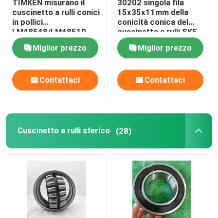
TIMKEN misurano il
30202 singola fila
cuscinetto a rulli conici
15x35x11mm della
in pollici
conicità conica del
Cuscinetto a rulli sferico della FATICA
LM48548/LM48510
cuscinetto a rulli SKF
LM48548/LM48511A
per il compressore
Miglior prezzo
Miglior prezzo
d'aria
Cuscinetto a rulli di TIMKEN
Contattaci
Contattaci
Cuscinetto a sfera di NSK
cuscinetti a rulli attraversati
Cuscinetto a rulli sferico
(28)