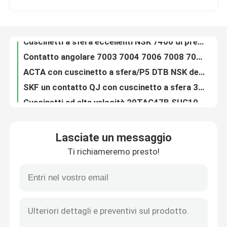
Contatto angolare 7003 7004 7006 7008 7009 7005CTYNSULP4 con cuscinetto a sfera NSK di singola fila
ACTA con cuscinetto a sfera/P5 DTB NSK del contatto angolare di precisione 7016 7014 7013 7012 7015
Giro della fabbrica
SKF un contatto QJ con cuscinetto a sfera 318 N2MA QJ 1022 N2MA QJ 226 N2MA di 4 punti
Cuscinetti ad alta velocità 20TAC47B SUC10PN7B 20X47X15mm di precisione di NSK 20TAC47BSUC10PN7B
Controllo di qualità
Un contatto angolare 7214 BECBJ con cuscinetto a sfera 7415 BCBM 7313 BEGAP 7412 BGAM di 7216 BECBP
NA782/774D ha abbinato il cuscinetto a rulli di TIMKEN sistemato di nuovo a cuscinetto a rulli conici posteriore
Contattici
Cuscinetto a rulli LM11949 20024 LM11949 - 20024 0,244 chilogrammi di Z1V1 Z2V2 Z3V3 TIMKEN
La fila doppia TIMKEN ha affusolato l'acciaio al cromo dei cuscinetti a rulli 42381/42597D GCr15
Notizie
I cuscinetti di 6460/6420 di TIMKEN del cuscinetto a rulli di tazza affusolata pollice e di cono aprono la guarnizione
Lasciate un messaggio
Il pollice di TIMKEN ha affusolato i cuscinetti a rulli 3490/3420 3387/3325 di 28150/28315A 26878/26824
Ti richiameremo presto!
SET404 ha affusolato peso 598A/592A di fila del cuscinetto a rulli di TIMKEN il singolo 2,65 chilogrammi
Casi
Insiemi TIMKEN del cuscinetto a rulli della ruota posteriore del cono affusolato 594A/592A dell'INSIEME 403 e della tazza
FATICA cilindrica SL 183013AXL NCF3013CV di singola fila dei cuscinetti a rulli del complemento completo
Cuscinetto a rulli conici
Complemento completo NJG2313VH 65x140x48mm del singolo di fila della FATICA cuscinetto a rulli del cilindro
Rullo 23192MB sopportante sferico 23192-BEA-XL-K-MB1 della FATICA per il macchinario minerario
Cuscinetto a rulli sferico