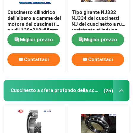
Cuscinetto cilindrico
Tipo girante NJ332
dell'albero a camme del
NJ334 dei cuscinetti
motore del cuscinetto
NJ del cuscinetto a rulli
a rulli 120x260x55mm
resistente cilindrico
di NJ321 NJ322 NJ324
Miglior prezzo
Miglior prezzo
Contattaci
Contattaci
Cuscinetto a sfera profondo della scanalatura
(25)