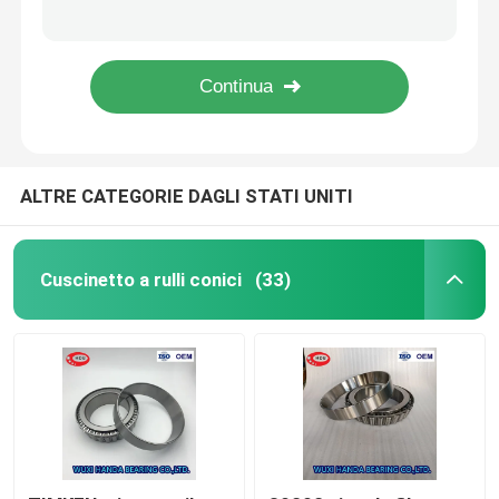
FATICA sferica del cuscinetto a rulli di precisione 24120 24122 100x165x65mm 110x180x69mm
Cuscinetto a rulli sferico 239/630-B-MB 239/630-B-K-MB della FATICA di GCr15 GCr15SiMn grande
Cuscinetto a rulli cilindrico
Cuscinetto a rulli sferico 239/670-B-MB 239/670-B-K-MB C3 ISO9001 della FATICA di precisione
Nessun MB sferico del cuscinetto a rulli 239/710 di doppia fila della FATICA della guarnizione 239/710 di K-MB C3
Cuscinetto a sfera profondo della scanalatura
ALTRE CATEGORIE DAGLI STATI UNITI
Cuscinetto a sfera angolare del contatto
Cuscinetto del blocchetto di cuscino
Cuscinetto a rulli conici
(33)
Cuscinetto a rulli dell'ago
Cuscinetto sottile della parete
Cuscinetto a sfera di SKF