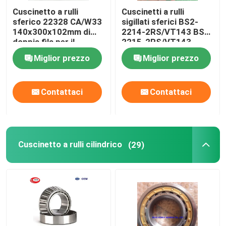
Cuscinetto a rulli
Cuscinetti a rulli
sferico 22328 CA/W33
sigillati sferici BS2-
140x300x102mm di
2214-2RS/VT143 BS2-
doppia fila per il
2215-2RS/VT143
frantoio
Miglior prezzo
Miglior prezzo
Contattaci
Contattaci
Cuscinetto a rulli cilindrico
(29)