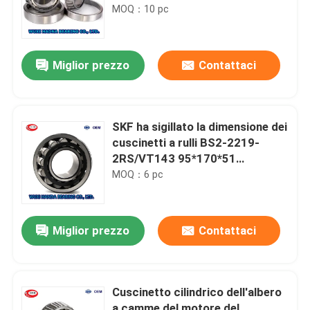
32007 32011 32013
MOQ：10 pc
Miglior prezzo
Contattaci
SKF ha sigillato la dimensione dei
cuscinetti a rulli BS2-2219-
2RS/VT143 95*170*51
millimetro 4,65 chilogrammi di
MOQ：6 pc
peso
Miglior prezzo
Contattaci
Cuscinetto cilindrico dell'albero
a camme del motore del