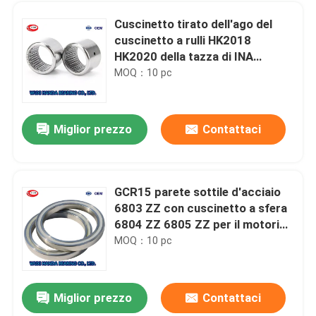
Cuscinetto tirato dell'ago del
cuscinetto a rulli HK2018
HK2020 della tazza di INA
HK2016 2RS
MOQ：10 pc
Miglior prezzo
Contattaci
GCR15 parete sottile d'acciaio
6803 ZZ con cuscinetto a sfera
Casa
6804 ZZ 6805 ZZ per il motorino
elettrico
MOQ：10 pc
Prodotti
Miglior prezzo
Contattaci
Cuscinetti a sfera eccellenti NSK 7406 di precisione di acciaio al cromo 7409 7413 7416 7417 7418 Poiché CA di C
Circa noi