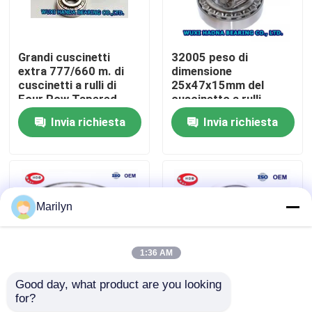
Giro della fabbrica
Grandi cuscinetti
32005 peso di
extra 777/660 m. di
dimensione
Controllo di qualità
cuscinetti a rulli di
25x47x15mm del
Four Row Tapered
cuscinetto a rulli
utilizzati per il
conici 0,115
Invia richiesta
Invia richiesta
macchinario enorme
chilogrammi di 32007
Contattici
del laminatoio
32008 di riserva
all'ingrosso
Notizie
Marilyn
Casi
1:36 AM
Cuscinetto a rulli conici
Good day, what product are you looking 
for?
32009 32015
i cuscinetti a rulli
Cuscinetto a rulli sferico