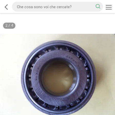
2
/
4