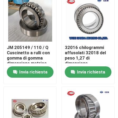
JM 205149 / 110 / Q
32016 chilogrammi
Cuscinetto a rulli con
affusolati 32018 del
gomma di gomma
peso 1,27 di
dimensione metrica
dimensione
50x90x28 mm riga
80x125x29mm del
Invia richiesta
Invia richiesta
singola 0,748 kg
cuscinetto a rulli
Casa
Prodotti
Circa noi