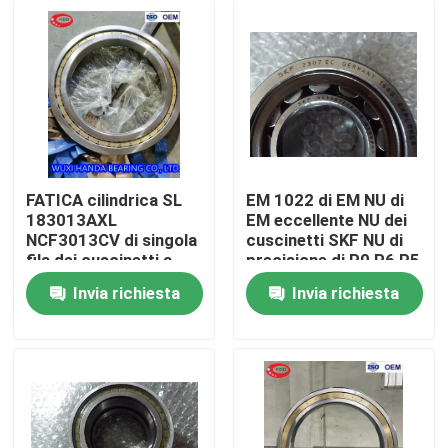
FATICA cilindrica SL
EM 1022 di EM NU di
183013AXL
EM eccellente NU dei
NCF3013CV di singola
cuscinetti SKF NU di
fila dei cuscinetti a
precisione di P0 P6 P5
rulli del complemento
P4 P2 1024 1026
Invia richiesta
Invia richiesta
completo
Casa
Prodotti
Circa noi