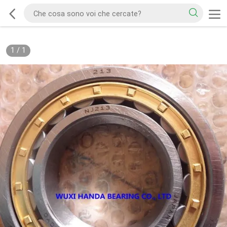
1
/
1