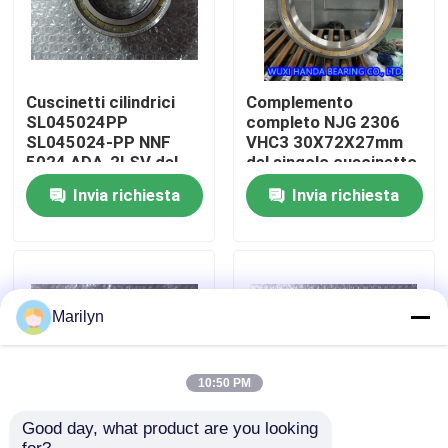
Giro della fabbrica
Cuscinetti cilindrici
Complemento
Controllo di qualità
SL045024PP
completo NJG 2306
SL045024-PP NNF
VHC3 30X72X27mm
5024 ADA-2LSV del
del singolo cuscinetto
complemento
a rulli di fila SL19-
Contattici
Invia richiesta
Invia richiesta
completo
2320C3
Notizie
Casi
Marilyn
Cuscinetto a rulli conici
10:50 PM
Good day, what product are you looking 
Cuscinetto a rulli sferico