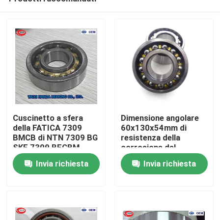
Cuscinetto a sfera
Dimensione angolare
della FATICA 7309
60x130x54mm di
BMCB di NTN 7309 BG
resistenza della
SKF 7309 BECBM
corrosione del
Casa
7311 BECBM BECBP
cuscinetto del
Invia richiesta
Invia richiesta
BEGAP
contatto di doppia fila
3312
Prodotti
Circa noi