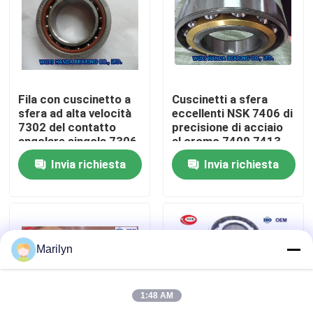
Giro della fabbrica
Controllo di qualità
Fila con cuscinetto a
Cuscinetti a sfera
sfera ad alta velocità
eccellenti NSK 7406 di
7302 del contatto
precisione di acciaio
Contattici
angolare singola 7306
al cromo 7409 7413
7309 7312 7317 7318
7416 7417 7418
Invia richiesta
Invia richiesta
Poiché CA di C
Notizie
Casi
Marilyn
Cuscinetto a rulli conici
1:48 AM
Cuscinetto a rulli sferico