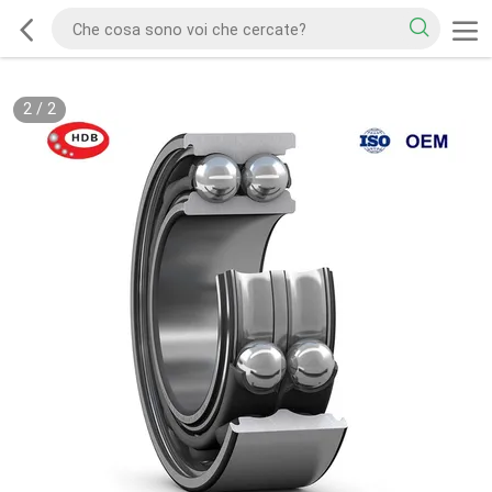
2
/
2