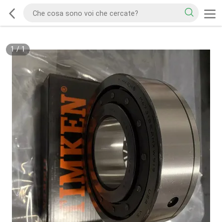
1
/
1