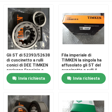
Gli ST di 52393/52638
Fila imperiale di
di cuscinetto a rulli
TIMKEN la singola ha
conici di DEE TIMKEN
affusolato gli ST del
scrivono l'acciaio a
cuscinetto a rulli il
macchina timbrato
74525/74850 di
Invia richiesta
Invia richiesta
Casa
acciaio timbrato
Prodotti
Circa noi