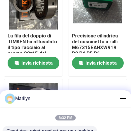
Giro della fabbrica
Controllo di qualità
La fila del doppio di
Precisione cilindrica
TIMKEN ha affusolato
del cuscinetto a rulli
il tipo l'acciaio al
M67315EAHXW919
cromo GCr15 del
P2 P4 P5 P6
Contattici
cuscinetto a rulli TDI
dell'escavatore
Invia richiesta
Invia richiesta
di 52400D/52638
TIMKEN
Notizie
Casi
Marilyn
Cuscinetto a rulli conici
8:32 PM
Cuscinetto a rulli sferico