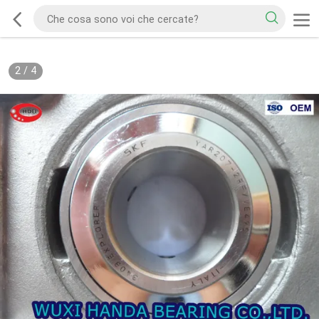
2
/
4