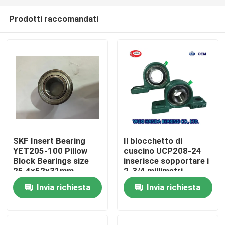
Prodotti raccomandati
SKF Insert Bearing
Il blocchetto di
YET205-100 Pillow
cuscino UCP208-24
Casa
Block Bearings size
inserisce sopportare i
25.4x52x31mm
2-3/4 millimetri
Weight 0.184 kgs
sferico di acciaio al
Invia richiesta
Invia richiesta
Prodotti
cromo
Circa noi