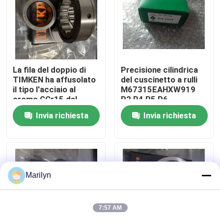
Giro della fabbrica
Controllo di qualità
La fila del doppio di
Precisione cilindrica
TIMKEN ha affusolato
del cuscinetto a rulli
il tipo l'acciaio al
M67315EAHXW919
Contattici
cromo GCr15 del
P2 P4 P5 P6
cuscinetto a rulli TDI
dell'escavatore
Invia richiesta
Invia richiesta
di 52400D/52638
TIMKEN
Notizie
Casi
Marilyn
Cuscinetto a rulli conici
7:57 AM
Cuscinetto a rulli sferico