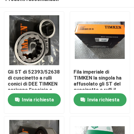
Gli ST di 52393/52638
Fila imperiale di
di cuscinetto a rulli
TIMKEN la singola ha
conici di DEE TIMKEN
affusolato gli ST del
scrivono l'acciaio a
cuscinetto a rulli il
Casa
macchina timbrato
74525/74850 di
Invia richiesta
Invia richiesta
acciaio timbrato
Prodotti
Circa noi