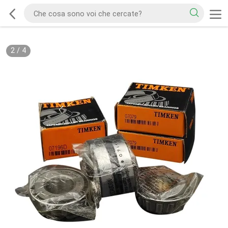
2
/
4