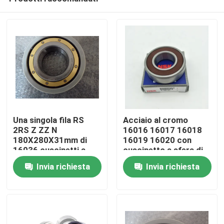
Una singola fila RS
Acciaio al cromo
2RS Z ZZ N
16016 16017 16018
180X280X31mm di
16019 16020 con
16036 cuscinetti a
cuscinetto a sfera di
Casa
sfera sottili della
GCr15
Invia richiesta
Invia richiesta
parete MC3
Prodotti
Circa noi