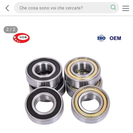
2
/
2