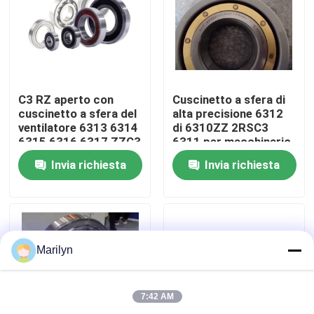
Giro della fabbrica
Controllo di qualità
C3 RZ aperto con
Cuscinetto a sfera di
cuscinetto a sfera del
alta precisione 6312
ventilatore 6313 6314
di 6310ZZ 2RSC3
Contattici
6315 6316 6317 ZZC3
6311 per macchinario
2RS
agricolo
Invia richiesta
Invia richiesta
Notizie
Casi
Marilyn
Cuscinetto a rulli conici
7:42 AM
Cuscinetto a rulli sferico