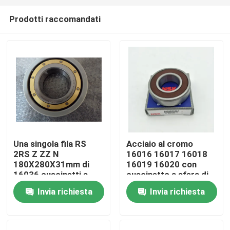
Prodotti raccomandati
Una singola fila RS
Acciaio al cromo
2RS Z ZZ N
16016 16017 16018
Casa
180X280X31mm di
16019 16020 con
16036 cuscinetti a
cuscinetto a sfera di
sfera sottili della
GCr15
Invia richiesta
Invia richiesta
Prodotti
parete MC3
Circa noi