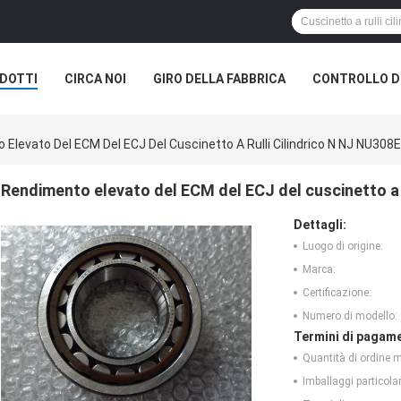
DOTTI
CIRCA NOI
GIRO DELLA FABBRICA
CONTROLLO DI
Elevato Del ECM Del ECJ Del Cuscinetto A Rulli Cilindrico N NJ NU308
Rendimento elevato del ECM del ECJ del cuscinetto a 
Dettagli:
Luogo di origine:
Marca:
Certificazione:
Numero di modello:
Termini di pagame
Quantità di ordine 
Imballaggi particolar