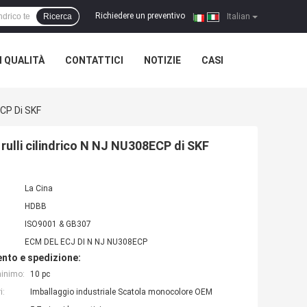
Richiedere un preventivo
Ricerca
|
Italian
 QUALITÀ
CONTATTICI
NOTIZIE
CASI
ECP Di SKF
rulli cilindrico N NJ NU308ECP di SKF
La Cina
HDBB
ISO9001 & GB307
ECM DEL ECJ DI N NJ NU308ECP
nto e spedizione:
minimo:
10 pc
i:
Imballaggio industriale Scatola monocolore OEM