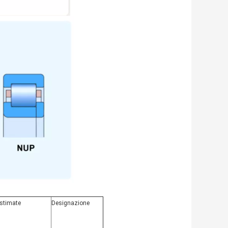
 stimate
Designazione