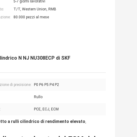
5-7 giorni lavorativi
to:
T/T, Western Union, RMB
azione:
80.000 pezzi al mese
cilindrico N NJ NU308ECP di SKF
zione di precisione:
P0 P6 P5 P4 P2
Rullo
:
PCE, ECJ, ECM
to a rulli cilindrico di rendimento elevato
,