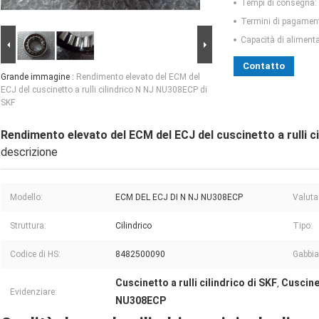
Tempi di consegna:
Termini di pagamen
Capacità di aliment
Contatto
Grande immagine :
Rendimento elevato del ECM del
ECJ del cuscinetto a rulli cilindrico N NJ NU308ECP di
SKF
Rendimento elevato del ECM del ECJ del cuscinetto a rulli 
descrizione
Modello:
ECM DEL ECJ DI N NJ NU308ECP
Valuta
Struttura:
Cilindrico
Tipo:
Codice di HS:
8482500090
Gabbia
Cuscinetto a rulli cilindrico di SKF
Cuscinet
,
Evidenziare:
NU308ECP