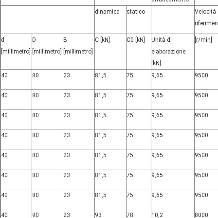
dinamica
statico
Velocità 
riferime
d
D
B
C [kN]
C0 [kN]
Unità di
[r/min]
[millimetro]
[millimetro]
[millimetro]
elaborazione
[kN]
40
80
23
81,5
75
9,65
9500
40
80
23
81,5
75
9,65
9500
40
80
23
81,5
75
9,65
9500
40
80
23
81,5
75
9,65
9500
40
80
23
81,5
75
9,65
9500
40
80
23
81,5
75
9,65
9500
40
80
23
81,5
75
9,65
9500
40
90
23
93
78
10,2
8000