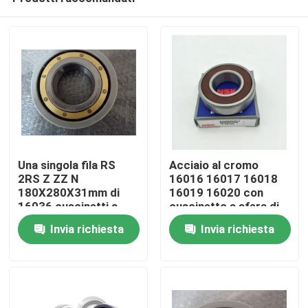
Una singola fila RS
Acciaio al cromo
2RS Z ZZ N
16016 16017 16018
180X280X31mm di
16019 16020 con
16036 cuscinetti a
cuscinetto a sfera di
Casa
sfera sottili della
GCr15
Invia richiesta
Invia richiesta
parete MC3
Prodotti
Circa noi