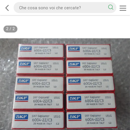
2
/
2