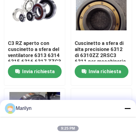
Giro della fabbrica
Controllo di qualità
C3 RZ aperto con
Cuscinetto a sfera di
cuscinetto a sfera del
alta precisione 6312
ventilatore 6313 6314
di 6310ZZ 2RSC3
Contattici
6315 6316 6317 ZZC3
6311 per macchinario
2RS
agricolo
Invia richiesta
Invia richiesta
Notizie
Casi
Marilyn
Cuscinetto a rulli conici
9:25 PM
Cuscinetto a rulli sferico