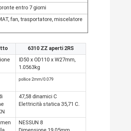
ronte entro 7 giorni
T, fan, trasportatore, miscelatore
tto
6310 ZZ aperti 2RS
ione
ID50 x OD110 x W27mm,
1.0563kg
pollice 2mm/0.079
di
47,58 dinamici C
he
Elettricità statica 35,71 C.
KN
emen
NESSUN 8
lla
Dimensione 19.05mm