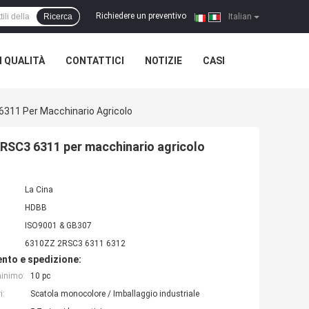
Richiedere un preventivo
Ricerca
|
Italian
 QUALITÀ
CONTATTICI
NOTIZIE
CASI
6311 Per Macchinario Agricolo
 2RSC3 6311 per macchinario agricolo
La Cina
HDBB
ISO9001 & GB307
6310ZZ 2RSC3 6311 6312
nto e spedizione:
minimo:
10 pc
i:
Scatola monocolore / Imballaggio industriale