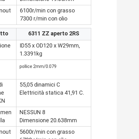
nout
6100r/min con grasso
7300 r/min con olio
tto
6311 ZZ aperto 2RS
ione
ID55 x OD120 x W29mm,
1.3391kg
pollice 2mm/0.079
di
55,05 dinamici C
he
Elettricità statica 41,91 C.
KN
emen
NESSUN 8
lla
Dimensione 20.638mm
nout
5600r/min con grasso