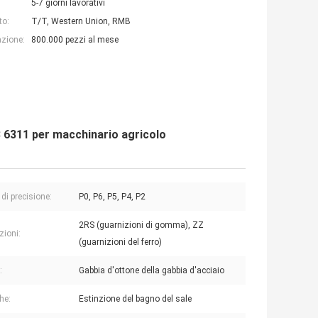
5-7 giorni lavorativi
to:
T/T, Western Union, RMB
azione:
800.000 pezzi al mese
3 6311 per macchinario agricolo
di precisione:
P0, P6, P5, P4, P2
2RS (guarnizioni di gomma), ZZ
zioni:
(guarnizioni del ferro)
:
Gabbia d'ottone della gabbia d'acciaio
he:
Estinzione del bagno del sale