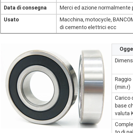
Data di consegna
Merci ed azione normalmente p
Usato
Macchina, motocycle, BANCOMA
di cemento elettrici ecc
Ogge
Dimens
Raggio
(min.r)
Carico 
base c
valuta 
Compl
to di pa