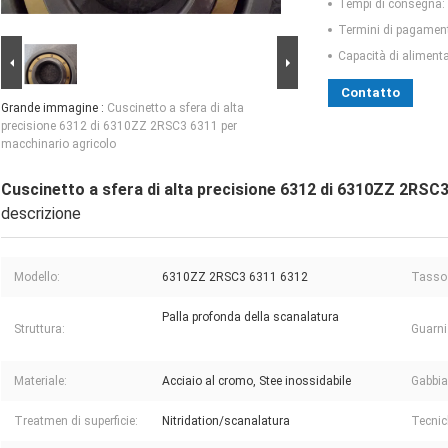
Tempi di consegna:
Termini di pagamen
Capacità di aliment
Contatto
Grande immagine :
Cuscinetto a sfera di alta
precisione 6312 di 6310ZZ 2RSC3 6311 per
macchinario agricolo
Cuscinetto a sfera di alta precisione 6312 di 6310ZZ 2RSC
descrizione
Modello:
6310ZZ 2RSC3 6311 6312
Tasso 
Palla profonda della scanalatura
Struttura:
Guarni
Materiale:
Acciaio al cromo, Stee inossidabile
Gabbia
Treatmen di superficie:
Nitridation/scanalatura
Tecnic