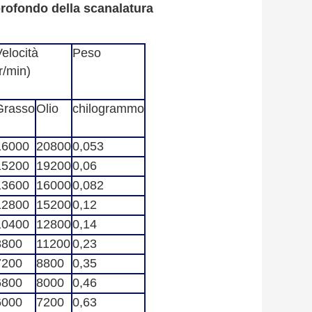
profondo della scanalatura
elocità
Peso
r/min)
Grasso
Olio
chilogrammo
16000
20800
0,053
15200
19200
0,06
13600
16000
0,082
12800
15200
0,12
10400
12800
0,14
8800
11200
0,23
7200
8800
0,35
6800
8000
0,46
6000
7200
0,63