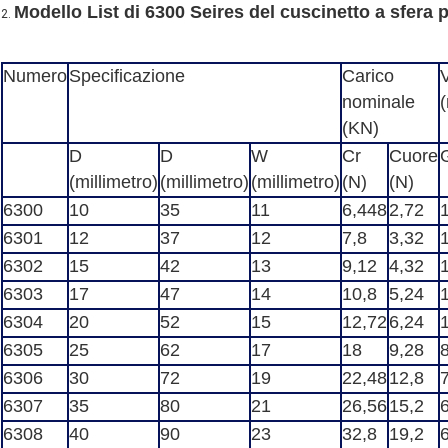
Modello List di 6300 Seires del cuscinetto a sfera 
2.
Numero
Specificazione
Carico
V
nominale
(
(KN)
D
D
W
Cr
Cuore
(millimetro)
(millimetro)
(millimetro)
(N)
(N)
6300
10
35
11
6,448
2,72
6301
12
37
12
7,8
3,32
6302
15
42
13
9,12
4,32
6303
17
47
14
10,8
5,24
6304
20
52
15
12,72
6,24
6305
25
62
17
18
9,28
6306
30
72
19
22,48
12,8
6307
35
80
21
26,56
15,2
6308
40
90
23
32,8
19,2