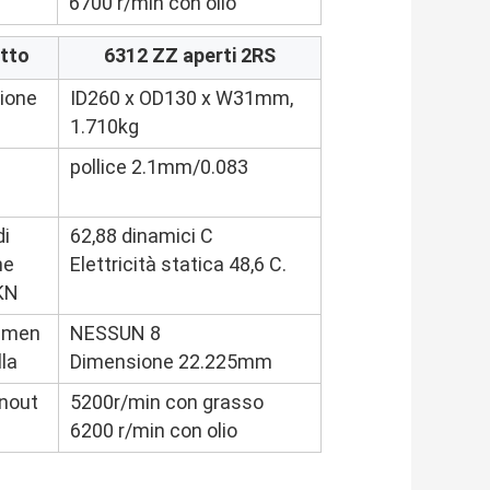
6700 r/min con olio
tto
6312 ZZ aperti 2RS
ione
ID260 x OD130 x W31mm,
1.710kg
pollice 2.1mm/0.083
di
62,88 dinamici C
he
Elettricità statica 48,6 C.
KN
emen
NESSUN 8
lla
Dimensione 22.225mm
nout
5200r/min con grasso
6200 r/min con olio