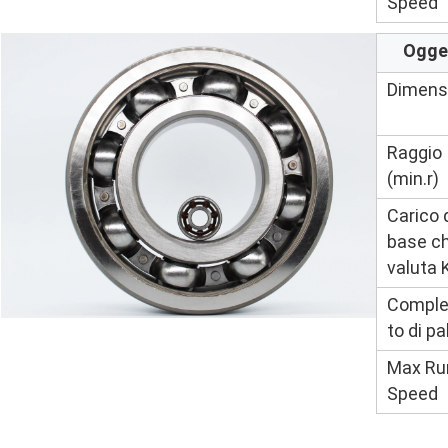
Speed
Ogge
Dimens
Raggio
(min.r)
Carico 
base c
valuta 
Compl
to di pa
Max Ru
Speed