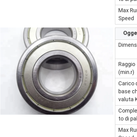
Max Ru
Speed
Ogge
Dimens
Raggio
(min.r)
Carico 
base c
valuta 
Compl
to di pa
Max Ru