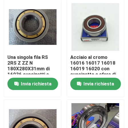
Una singola fila RS
Acciaio al cromo
2RS Z ZZ N
16016 16017 16018
180X280X31mm di
16019 16020 con
16036 cuscinetti a
cuscinetto a sfera di
sfera sottili della
GCr15
Invia richiesta
Invia richiesta
parete MC3
Casa
Prodotti
Circa noi