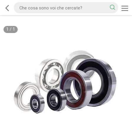
1
/
1