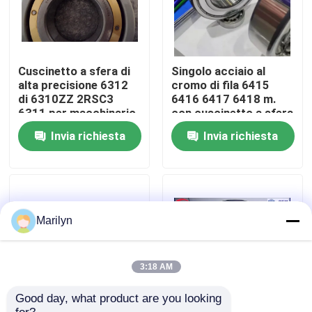
Giro della fabbrica
Cuscinetto a sfera di
Singolo acciaio al
Controllo di qualità
alta precisione 6312
cromo di fila 6415
di 6310ZZ 2RSC3
6416 6417 6418 m.
6311 per macchinario
con cuscinetto a sfera
agricolo
ZZC3 2RS
Contattici
Invia richiesta
Invia richiesta
Notizie
Casi
Marilyn
Cuscinetto a rulli conici
3:18 AM
Good day, what product are you looking 
Cuscinetto a rulli sferico